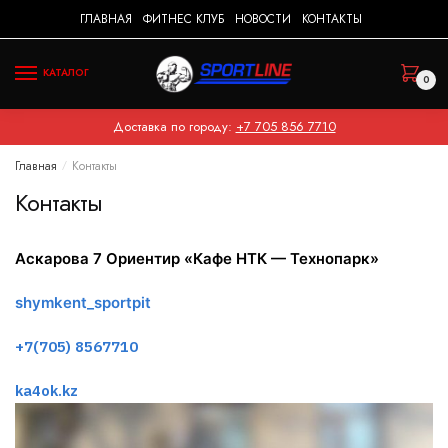
ГЛАВНАЯ
ФИТНЕС КЛУБ
НОВОСТИ
КОНТАКТЫ
КАТАЛОГ
0
Доставка по городу:
+7 705 856 7710
Главная
Контакты
/
Контакты
Аскарова 7 Ориентир «Кафе НТК — Технопарк»
shymkent_sportpit
+7(705) 8567710
ka4ok.kz