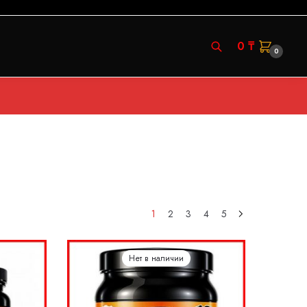
0
₸
0
1
2
3
4
5
Нет в наличии