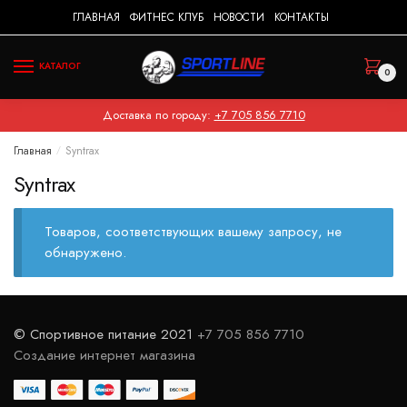
Skip
Skip
ГЛАВНАЯ
ФИТНЕС КЛУБ
НОВОСТИ
КОНТАКТЫ
to
to
navigation
content
КАТАЛОГ
0
Доставка по городу:
+7 705 856 7710
Главная
Syntrax
/
Syntrax
Товаров, соответствующих вашему запросу, не
обнаружено.
© Спортивное питание 2021
+7 705 856 7710
Создание интернет магазина