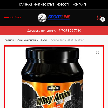
Skip
Skip
ГЛАВНАЯ
ФИТНЕС КЛУБ
НОВОСТИ
КОНТАКТЫ
to
to
navigation
content
КАТАЛОГ
0
Доставка по городу:
+7 705 856 7710
Главная
Аминокислоты и BCAA
Amino Tabs 2000 | 500 таб
/
/