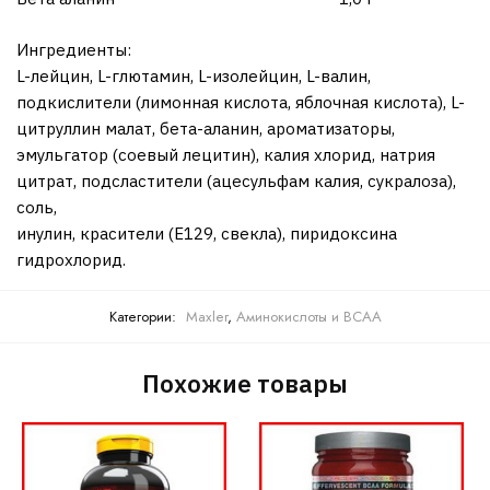
Ингредиенты:
L-лейцин, L-глютамин, L-изолейцин, L-валин,
подкислители (лимонная кислота, яблочная кислота), L-
цитруллин малат, бета-аланин, ароматизаторы,
эмульгатор (соевый лецитин), калия хлорид, натрия
цитрат, подсластители (ацесульфам калия, сукралоза),
соль,
инулин, красители (E129, свекла), пиридоксина
гидрохлорид.
Категории:
Maxler
,
Аминокислоты и BCAA
Похожие товары