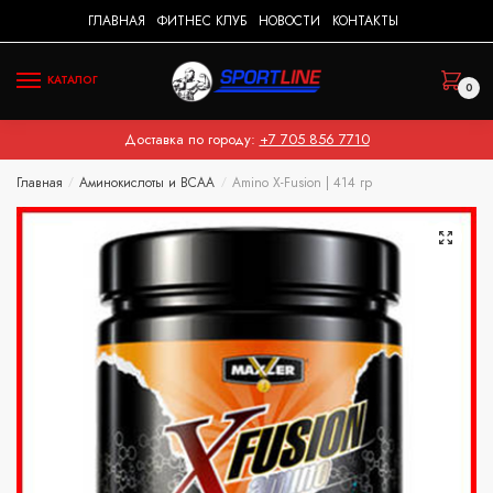
Skip
Skip
ГЛАВНАЯ
ФИТНЕС КЛУБ
НОВОСТИ
КОНТАКТЫ
to
to
navigation
content
КАТАЛОГ
0
Доставка по городу:
+7 705 856 7710
Главная
Аминокислоты и BCAA
Amino X-Fusion | 414 гр
/
/