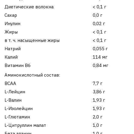
Диетические волокна
< 0,1 г
Сахар
0,0 г
Инулин
0,02 г
Жиры
< 0,1 г
в т. ч. насыщенные жиры
< 0,1 г
Натрий
0,055 г
Калий
114 мг
Витамин В6
0,84 мг
Аминокислотный состав:
ВСАА
7,7 г
L-Лейцин
3,86 г
L-Валин
1,93 г
L-Изолейцин
1,93 г
L-Глютамин
2,0 г
L-Цитруллин малат
1,0 г
Бета аланин
1,0 г