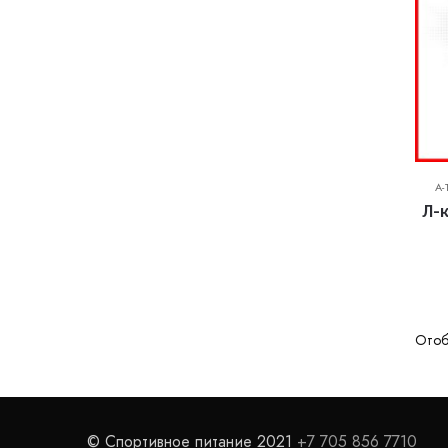
A-
Л-к
Отоб
© Спортивное питание 2021
+7 705 856 7710