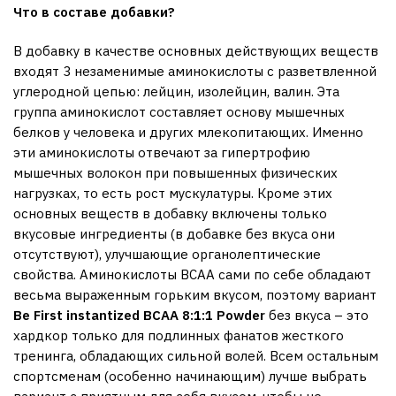
Что в составе добавки?
В добавку в качестве основных действующих веществ
входят 3 незаменимые аминокислоты с разветвленной
углеродной цепью: лейцин, изолейцин, валин. Эта
группа аминокислот составляет основу мышечных
белков у человека и других млекопитающих. Именно
эти аминокислоты отвечают за гипертрофию
мышечных волокон при повышенных физических
нагрузках, то есть рост мускулатуры. Кроме этих
основных веществ в добавку включены только
вкусовые ингредиенты (в добавке без вкуса они
отсутствуют), улучшающие органолептические
свойства. Аминокислоты BCAA сами по себе обладают
весьма выраженным горьким вкусом, поэтому вариант
Be
First
instantized
BCAA 8:1:1
Powder
без вкуса – это
хардкор только для подлинных фанатов жесткого
тренинга, обладающих сильной волей. Всем остальным
спортсменам (особенно начинающим) лучше выбрать