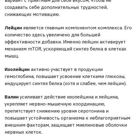
вариант с приятным для себя вкусом, чтобы не
создавать себе дополнительных трудностей,
снижающих мотивацию.
Лейцин
является главным компонентом комплекса. Его
количество здесь увеличено для большей
эффективности добавки. Именно лейцин активирует
механизм mTOR, ускоряющий синтез белка в клетках
мышц.
Изолейцин
активно участвует в продукции
гемоглобина, повышает усвоение клетками глюкозы,
индуцирует синтез белка (хотя и слабее, чем лейцин).
Валин
усиливает действие изолейцина и лейцина,
укрепляет нервно-мышечную координацию,
препятствует снижению уровня серотонина и
повышает устойчивость организма к неблагоприятным
внешним факторам, защищает миелиновые оболочки
нервных клеток.