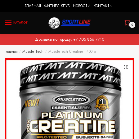
Skip
Skip
ГЛАВНАЯ
ФИТНЕС КЛУБ
НОВОСТИ
КОНТАКТЫ
to
to
navigation
content
КАТАЛОГ
0
Доставка по городу:
+7 705 856 7710
Главная
Muscle Tech
MuscleTech Creatine | 400гр
/
/