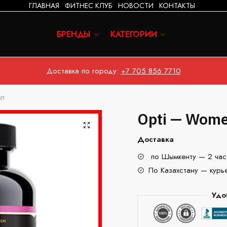
ГЛАВНАЯ
ФИТНЕС КЛУБ
НОВОСТИ
КОНТАКТЫ
БРЕНДЫ
КАТЕГОРИИ
Доставка по городу:
+7 705 856 7710
ап
Opti — Wome
Доставка
по Шымкенту — 2 час
По Казахстану — курь
Удо