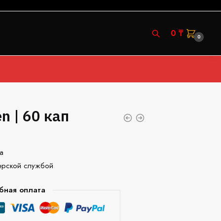
0
₸
0
n | 60 кап
а
ерской службой
бная оплата