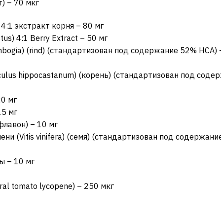
) – 70 мкг
) 4:1 экстракт корня – 80 мг
tus) 4:1 Berry Extract – 50 мг
cambogia) (rind) (стандартизован под содержание 52% HCA) 
sculus hippocastanum) (корень) (стандартизован под соде
20 мг
15 мг
флавон) – 10 мг
ни (Vitis vinifera) (семя) (стандартизован под содержан
 – 10 мг
al tomato lycopene) – 250 мкг