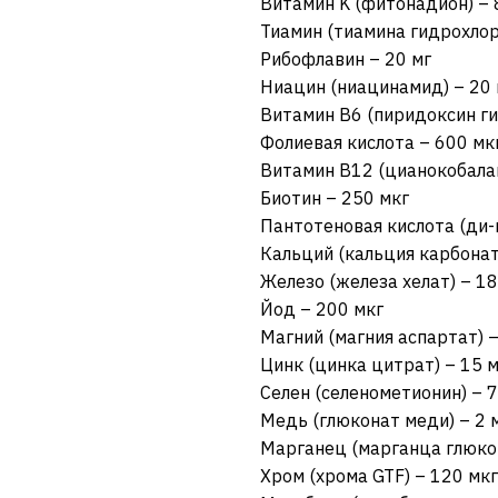
Витамин K (фитонадион) – 
Тиамин (тиамина гидрохлор
Рибофлавин – 20 мг
Ниацин (ниацинамид) – 20 
Витамин B6 (пиридоксин ги
Фолиевая кислота – 600 мк
Витамин B12 (цианокобалам
Биотин – 250 мкг
Пантотеновая кислота (ди-
Кальций (кальция карбонат
Железо (железа хелат) – 18
Йод – 200 мкг
Магний (магния аспартат) –
Цинк (цинка цитрат) – 15 м
Селен (селенометионин) – 7
Медь (глюконат меди) – 2 
Марганец (марганца глюкон
Хром (хрома GTF) – 120 мкг