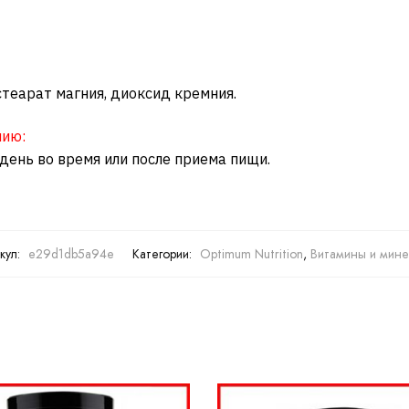
стеарат магния, диоксид кремния.
нию:
день во время или после приема пищи.
кул:
e29d1db5a94e
Категории:
Optimum Nutrition
,
Витамины и мин