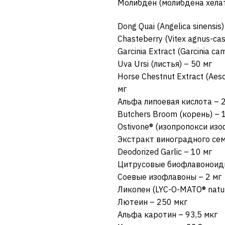
Молибден (молибдена хелат
Dong Quai (Angelica sinensis
Chasteberry (Vitex agnus-cas
Garcinia Extract (Garcinia 
Uva Ursi (листья) – 50 мг
Horse Chestnut Extract (Ae
мг
Альфа липоевая кислота – 
Butchers Broom (корень) – 
Ostivone® (изопропокси изо
Экстракт виноградного семе
Deodorized Garlic – 10 мг
Цитрусовые биофлавоноиды
Соевые изофлавоны – 2 мг
Ликопен (LYC-O-MATO® natur
Лютеин – 250 мкг
Альфа каротин – 93,5 мкг