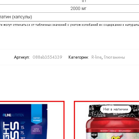
Артикул:
088ab3554339
Категории:
R-line
,
Глютамины
Нет в наличии