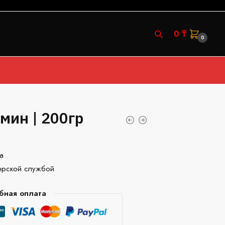
0
₸
0
амин | 200гр
а
ерской службой
бная оплата