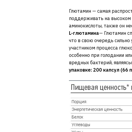
Глютамин — самая распрост
поддерживать на высоком у
аминокислоты, также он не
L-глютамина
— Глютамин сп
что в свою очередь сильно 
участником процесса глюко
особенно при голодании ил
вредных бактерий, являяс
упаковке:
200
капсул (
66 