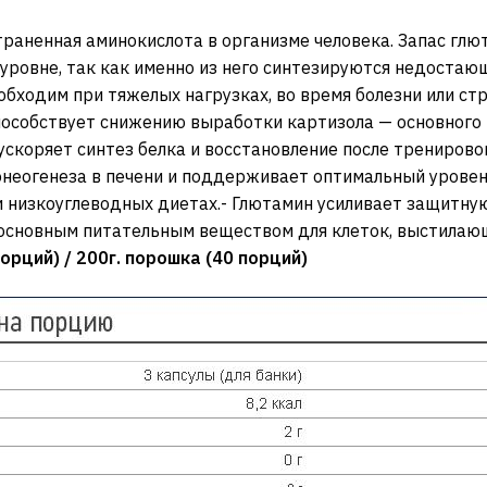
раненная аминокислота в организме человека. Запас гл
ровне, так как именно из него синтезируются недостающ
обходим при тяжелых нагрузках, во время болезни или ст
особствует снижению выработки картизола — основного 
ускоряет синтез белка и восстановление после тренирово
неогенеза в печени и поддерживает оптимальный уровен
и низкоуглеводных диетах.- Глютамин усиливает защитн
ьосновным питательным веществом для клеток, выстилаю
порций) / 200г. порошка (40 порций)