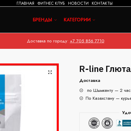
ГЛАВНАЯ
ФИТНЕС КЛУБ
НОВОСТИ
КОНТАКТЫ
БРЕНДЫ
КАТЕГОРИИ
Доставка по городу:
+7 705 856 7710
R-line Глют
Доставка
по Шымкенту — 2 час
По Казахстану — курь
Удо