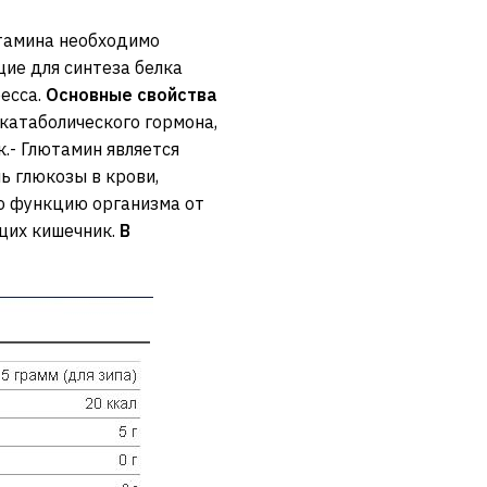
ютамина необходимо
ие для синтеза белка
ресса.
Основные свойства
катаболического гормона,
к.- Глютамин является
ь глюкозы в крови,
ую функцию организма от
щих кишечник.
В