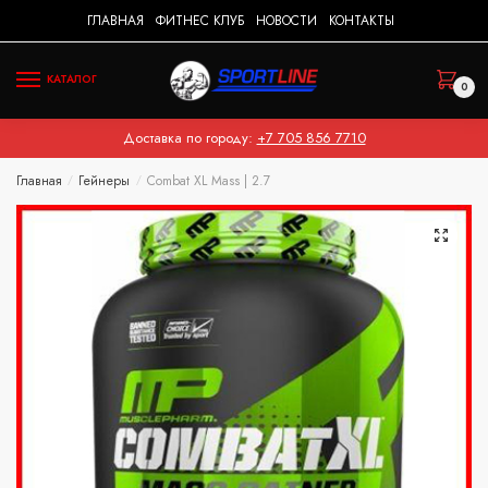
Skip
Skip
ГЛАВНАЯ
ФИТНЕС КЛУБ
НОВОСТИ
КОНТАКТЫ
to
to
navigation
content
КАТАЛОГ
0
Доставка по городу:
+7 705 856 7710
Главная
Гейнеры
Combat XL Mass | 2.7
/
/