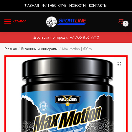
Skip
Skip
ГЛАВНАЯ
ФИТНЕС КЛУБ
НОВОСТИ
КОНТАКТЫ
to
to
navigation
content
КАТАЛОГ
0
Доставка по городу:
+7 705 856 7710
Главная
Витамины и минералы
Max Motion | 500гр
/
/